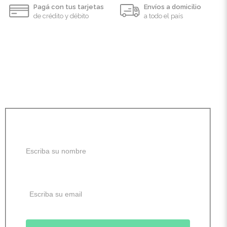
Pagá con tus tarjetas
Envíos a domicilio
de crédito y débito
a todo el país
Recibí todas las
novedades y
promociones
Suscribite a nuestro newsletter