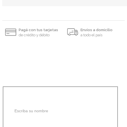
Pagá con tus tarjetas
Envíos a domicilio
de crédito y débito
a todo el país
Recibí todas las
novedades y
promociones
Suscribite a nuestro newsletter