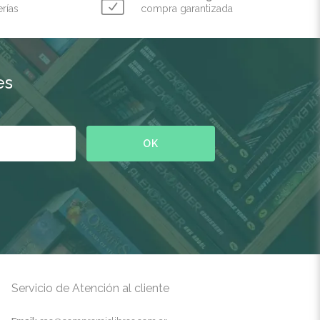
erías
compra garantizada
es
Servicio de Atención al cliente